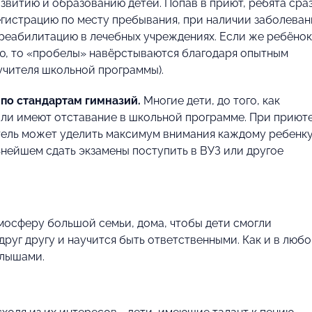
звитию и образованию детей. Попав в приют, ребята сра
егистрацию по месту пребывания, при наличии заболева
реабилитацию в лечебных учреждениях. Если же ребёнок
ью, то «пробелы» навёрстываются благодаря опытным
 учителя школьной программы).
по стандартам гимназий.
Многие дети, до того, как
или имеют отставание в школьной программе. При приют
тель может уделить максимум внимания каждому ребенку
льнейшем сдать экзамены поступить в ВУЗ или другое
тмосферу большой семьи, дома, чтобы дети смогли
руг другу и научится быть ответственными. Как и в люб
алышами.