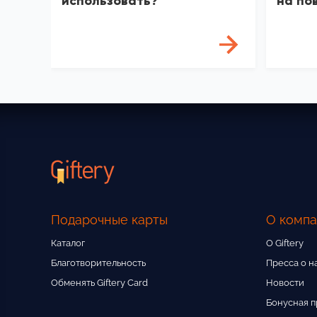
использовать?
на по
Подарочные карты
О комп
Каталог
О Giftery
Благотворительность
Пресса о н
Обменять Giftery Card
Новости
Бонусная 