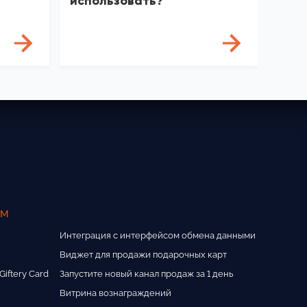
использовать?
ам
Интеграция с интерфейсом обмена данными
Виджет для продажи подарочных карт
iftery Card
Запустите новый канал продаж за 1 день
Витрина вознаграждений