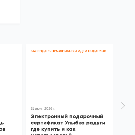
КАЛЕНДАРЬ ПРАЗДНИКОВ И ИДЕИ ПОДАРКОВ
МОТИВ
31 июля 2026 г.
30 июля
Электронный подарочный
Как 
щь
сертификат Улыбка радуги
сотр
ов
где купить и как
и сн