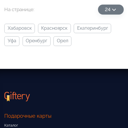
На странице:
24
хабаровск
красноярск
екатеринбург
уфа
оренбург
орел
Подарочные карты
Каталог