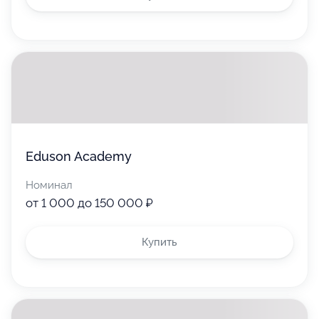
При отказе Пользователя от Продукта
использованный Промокод не
восстанавливается;
Используйте только в интернет-
Организатор вправе в одностороннем порядке
магазине
изменять условия Правил.
5 000 ₽
Eduson Academy
Номинал
от 1 000 до 150 000 ₽
Используйте
Купить
Воспользуйтесь для оплаты товаров
или услуг