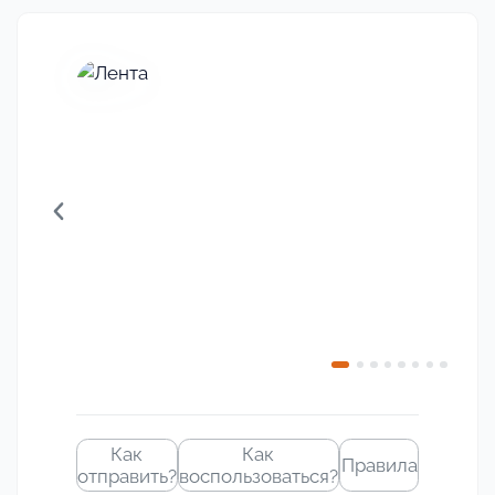
Своё
изображение
Как
Как
Правила
отправить?
воспользоваться?