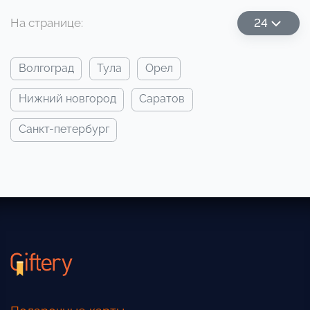
На странице:
24
волгоград
тула
орел
нижний новгород
саратов
санкт-петербург