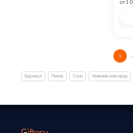
от 1 
1
барнаул
пенза
сочи
нижний новгород