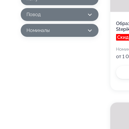
Повод
Обра
Stepi
Номиналы
Скид
Номи
от 1 