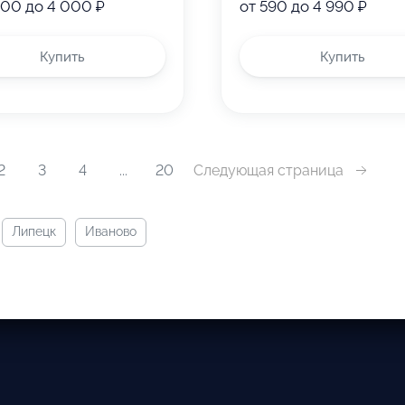
000 до 4 000 ₽
от 590 до 4 990 ₽
Купить
Купить
Следующая страница
2
3
4
...
20
липецк
иваново