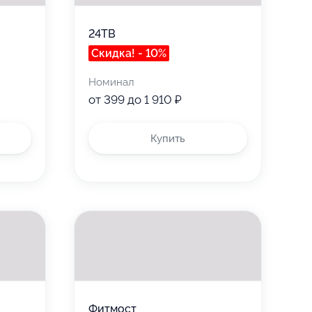
24ТВ
Скидка! - 10%
Номинал
от 399 до 1 910 ₽
Купить
Фитмост