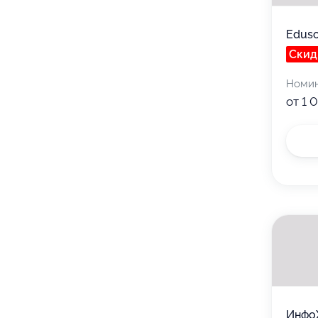
Edus
Скид
Номи
от 1 
Инфо