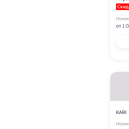
Скид
Номи
от 1 
KARI
Номи