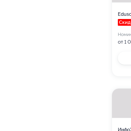
Edus
Скид
Номи
от 1 
Инфо