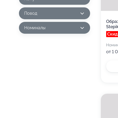
Повод
Обра
Stepi
Номиналы
Скид
Номи
от 1 