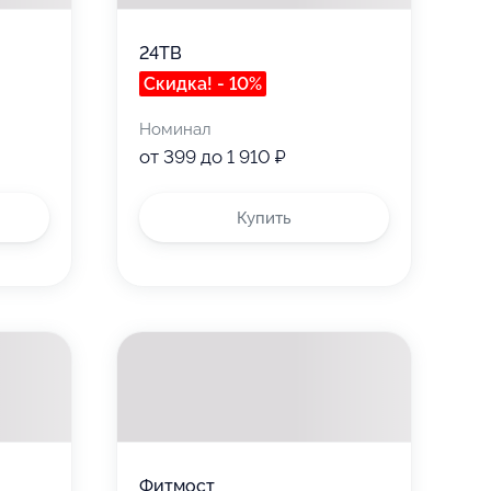
24ТВ
Скидка! - 10%
Номинал
от 399 до 1 910 ₽
Купить
Фитмост