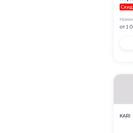
Скид
Номи
от 1 
KARI