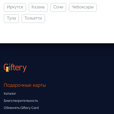
иркутск
казань
сочи
чебоксары
тула
тольятти
Подарочные карты
Каталог
Благотворительность
Обменять Giftery Card