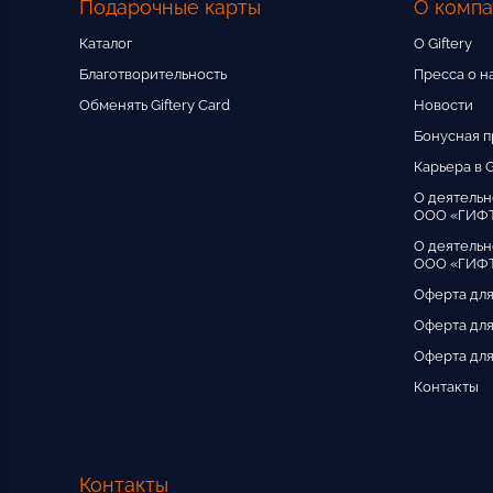
Подарочные карты
О комп
Каталог
О Giftery
Благотворительность
Пресса о н
Обменять Giftery Card
Новости
Бонусная 
Карьера в G
О деятельн
ООО «ГИФ
О деятельн
ООО «ГИФТ
Оферта для
Оферта для
Оферта для
Контакты
Контакты