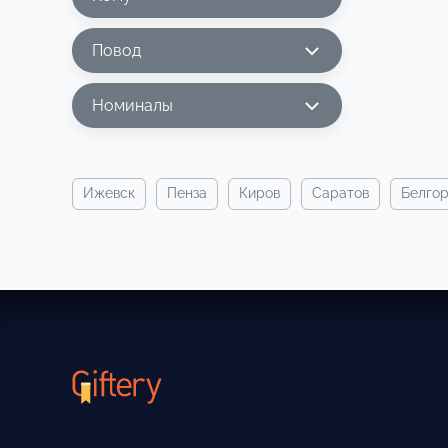
Повод
Номиналы
ижевск
пенза
киров
саратов
белго