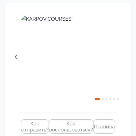
Своё
изображение
Как
Как
Правила
отправить?
воспользоваться?