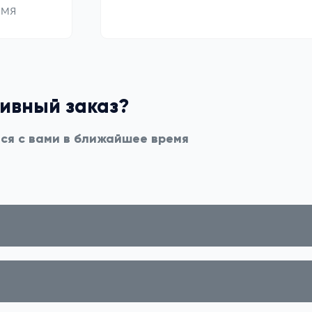
емя
тивный заказ?
мся с вами в ближайшее время