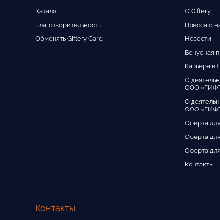
Каталог
О Giftery
Благотворительность
Пресса о н
Обменять Giftery Card
Новости
Бонусная 
Карьера в G
О деятельн
ООО «ГИФ
О деятельн
ООО «ГИФТ
Оферта для
Оферта для
Оферта для
Контакты
Контакты