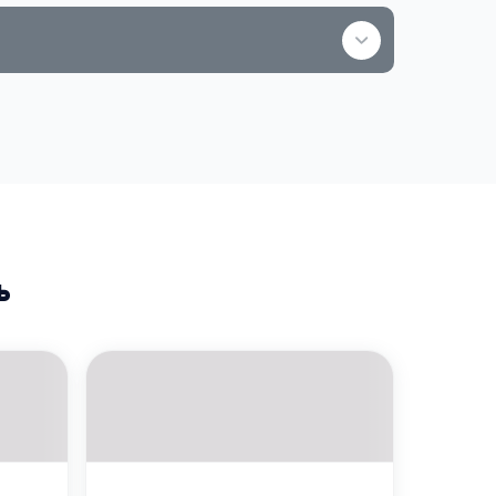
5 000 ₽
аботы и отдыха. Думайте о главном,
илегий HENDERSON.
Используйте
Воспользуйтесь для оплаты
товаров или услуг
ь
азинах
бильного