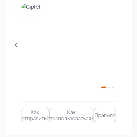
Своё
изображение
Как
Как
Правила
отправить?
воспользоваться?