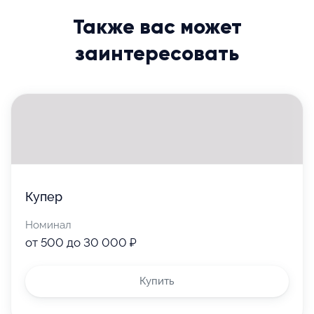
Также вас может
заинтересовать
Обратите внимание
на срок действия
сертификата и
условия
использования
Купер
Отправьте
Номинал
от 500 до 30 000 ₽
Используйте только в интернет-
Укажите email, телефон получателя
магазине
и время доставки: сразу
Купить
или в конкретную дату