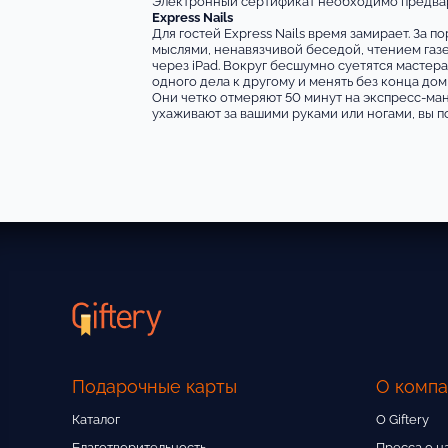
Электронный сертификат необходимо предварит
Express Nails
Для гостей Express Nails время замирает. За 
мыслями, ненавязчивой беседой, чтением газ
через iPad. Вокруг бесшумно суетятся мастера
одного дела к другому и менять без конца дом
Они четко отмеряют 50 минут на экспресс-маник
ухаживают за вашими руками или ногами, вы п
Подарочные карты
О комп
Каталог
О Giftery
Благотворительность
Пресса о н