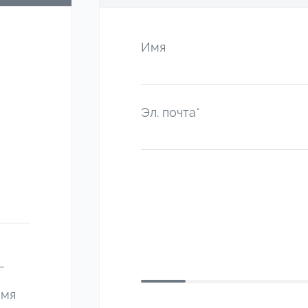
Имя
Эл. почта*
-
емя