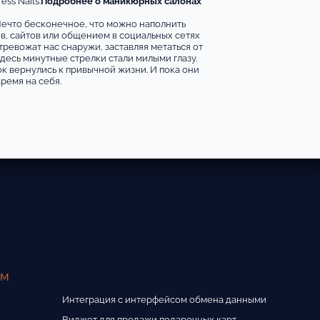
ss Nails.
Подробнее о маникюрных салонах
. Нечто бесконечное, что можно наполнить
в, сайтов или общением в социальных сетях
тревожат нас снаружи, заставляя метаться от
Здесь минутные стрелки стали милыми глазу.
рок вернулись к привычной жизни. И пока они
ремя на себя.
ам
Интеграция с интерфейсом обмена данными
Виджет для продажи подарочных карт