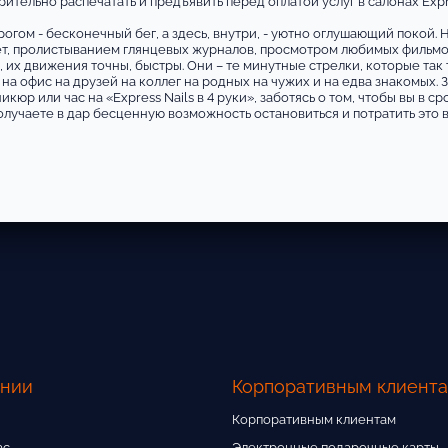
ельно распечатать и предъявить перед оплатой услуг в салонах Expre
порогом - бесконечный бег, а здесь, внутри, - уютно оглушающий покой
ет, пролистыванием глянцевых журналов, просмотром любимых фильмо
, их движения точны, быстры. Они – те минутные стрелки, которые так 
 на офис на друзей на коллег на родных на чужих и на едва знакомых. 
юр или час на «Express Nails в 4 руки», заботясь о том, чтобы вы в с
олучаете в дар бесценную возможность остановиться и потратить это в
ании
Корпоративным клиент
Корпоративным клиентам
ас
Электронные подарочные карты