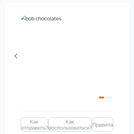
Своё
изображение
Как
Как
Правила
отправить?
воспользоваться?