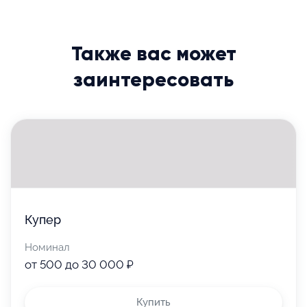
где польза в каждом кусочке. Без лактозы, без
Выберите номинал, дизайн, количество
белого сахара, без усилителей вкуса, только
и напишите поздравление
Сертификатом можно воспользоваться до даты,
честный состав и качественное растительное
которая будет указана в вашем сертификате;
сырьё.
Также вас может
За одну покупку можно использовать 1
Для получения полной информации
посетите сайт
.
сертификат;
заинтересовать
Сертификаты и промокоды на скидку не
суммируются;
Сертификат одноразового использования;
Действие сертификата не распространяется на
стоимость доставки;
Обратите внимание
на срок действия
Сертификат распечатывать не обязательно,
сертификата и
условия
можно использовать электронную версию;
Купер
использования
Сумма заказа не должна равняться номиналу
Отправьте
сертификата (нужно совершить покупку хотя бы
Номинал
на 1 рубль, иначе корзина не даст оформить
от 500 до 30 000 ₽
заказ).
Укажите email, телефон получателя
и время доставки: сразу
Купить
или в конкретную дату