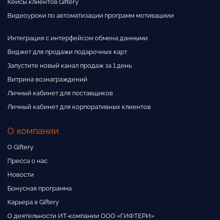
Кейсы клиентов Giftery
Видеоуроки по автоматизации программ мотивациии
31500 р
Интеграция с интерфейсом обмена данными
Виджет для продажи подарочных карт
Запустите новый канал продаж за 1 день
41500 р
Витрина вознаграждений
Личный кабинет для поставщиков
Личный кабинет для корпоративных клиентов
51500 р
О компании
О Giftery
Пресса о нас
Новости
Бонусная программа
Карьера в Giftery
О деятельности ИТ-компании ООО «ГИФТЕРИ»