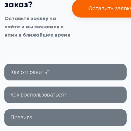
заказ?
Оставить заявк
Оставьте заявку на
сайте и мы свяжемся с
вами в ближайшее время
Как отправить?
Как воспользоваться?
1 000 ₽
3 000 ₽
5 000 ₽
Правила
Как воспользоваться