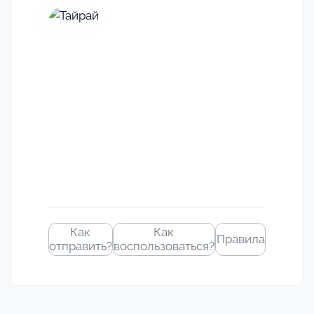
Своё
изображение
Как
Как
Правила
отправить?
воспользоваться?