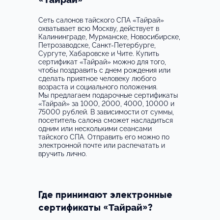
«
»
Москва м. Бабушкинская ул. Летчика
Бабушкина, д.17к3
Сеть салонов тайского СПА «
Тайрай
»
охватывает всю Москву, действует в
Москва м. Багратионовская ул. Большая
Калининграде, Мурманске, Новосибирске,
Филевская, 13
Петрозаводске, Санкт-Петербурге,
Сургуте, Хабаровске и Чите. Купить
Москва м. Бауманская ул. Доброслободская,
сертификат «
Тайрай
» можно для того,
чтобы поздравить с днем рождения или
д.3
сделать приятное человеку любого
возраста и социального положения.
Москва м. Беломорская ул. Смольная, д. 49
Мы предлагаем подарочные сертификаты
«
Тайрай
» за 1000, 2000, 4000, 10000 и
Москва м. Белорусская пр-т Ленинградский, д.
75000 рублей. В зависимости от суммы,
12
посетитель салона сможет насладиться
одним или несколькими сеансами
Москва м. Бибирево ул. Пришвина, д. 23
тайского СПА. Отправить его можно по
электронной почте или распечатать и
Москва м. Ботанический сад ул. Снежная, д. 14
вручить лично.
корп. 1
Москва м. Бульвар Дмитрия Донского ул.
Грина, д. 36
Где принимают электронные
Москва м. Бульвар Рокоссовского ул.
Тайрай
сертификаты «
»?
Халтуринская, д. 18