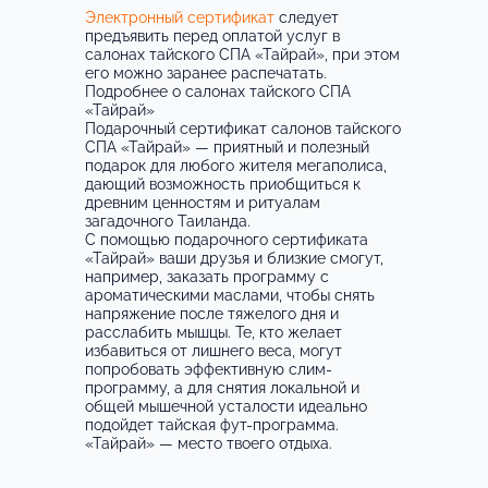
Электронный сертификат
следует
Москва м. Бунинская аллея ул.
предъявить перед оплатой услуг в
Южнобутовская, 75
салонах тайского СПА «
Тайрай
», при этом
его можно заранее распечатать.
Москва м. ВДНХ улица Бориса Галушкина, Д. 17
Подробнее о салонах тайского СПА
«
Тайрай
»
Москва м. Водный стадион ул. Пулковская, д. 2
Подарочный сертификат салонов тайского
СПА «
Тайрай
» — приятный и полезный
Москва м. Войковская ул. Космонавта Волкова,
подарок для любого жителя мегаполиса,
д. 3
дающий возможность приобщиться к
древним ценностям и ритуалам
Москва м. Дмитровская ул. Всеволода
загадочного Таиланда.
Вишневского, д. 7/7
С помощью подарочного сертификата
«
Тайрай
» ваши друзья и близкие смогут,
Москва м. Добрынинская, ул. Коровий Вал, д. 5.
например, заказать
программу
с
ароматическими маслами, чтобы снять
БЦ "Оазис"
напряжение после тяжелого дня и
расслабить мышцы. Те, кто желает
Москва м. Домодедовская ул. Генерала
избавиться от лишнего веса, могут
Белова, д. 1/8
попробовать эффективную слим-
программу, а для снятия локальной и
Москва м. Жулебино г. Люберцы, ул. Кирова, д.
общей мышечной усталости идеально
9 корп. 2
подойдет
тайская фут-программа
.
«
Тайрай
» — место твоего отдыха.
Москва м. Измайловская 3-я Парковая ул., 8/19