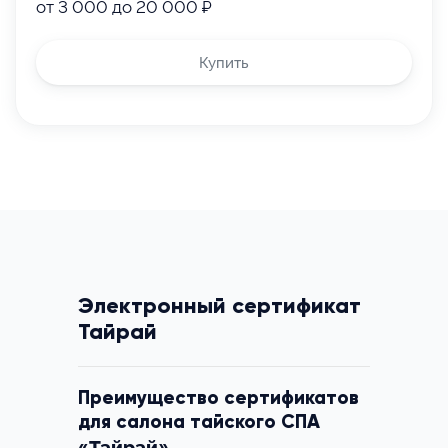
от 3 000 до 20 000 ₽
Список салонов, принимающих сертификаты:
Купить
г. Ивантеевка ул. Пионерская, д. 2
г. Пушкино, 3-й Некрасовский пр-д, д. 3 корп. 3
г. Хабаровск ул. Амурский бульвар, д. 19
г. Химки ул. Молодёжная, д. 78
г. Реутов ул. Юбилейный пр-т, д. 30/2
г. Одинцово ул. Молодежная, д. 48
Москва м. Авиамоторная ул.
Электронный сертификат
Красноказарменная, д. 14А корп. 4
Тайрай
Москва м. Автозаводская 3-й Автозаводский
проезд, д. 4
Москва м. Алексеевская ул. Бочкова, д. 5
Преимущество сертификатов
для салона тайского СПА
Москва м. Алтуфьево Алтуфьевское шоссе, 97
Тайрай