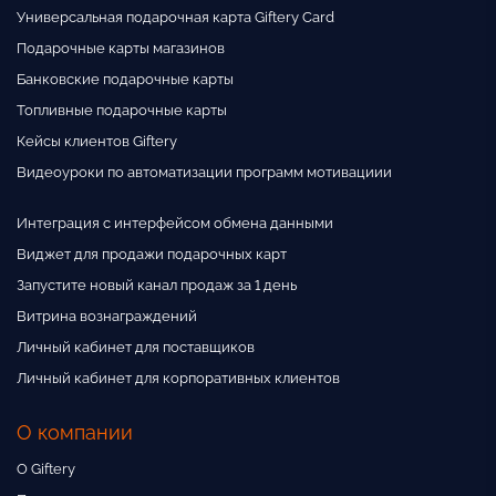
Универсальная подарочная карта Giftery Card
Москва м. Маяковская, ул. 1-я Тверская-Ямская,
д. 10
Подарочные карты магазинов
Банковские подарочные карты
Москва м. Маяковская, ул. Садовая-
Кудринская, д. 32 стр. 2
Топливные подарочные карты
Кейсы клиентов Giftery
Москва м. Медведково ул. Тихомирова, д. 1
Видеоуроки по автоматизации программ мотивациии
Москва м. Медведково, ул. Осташковская, д. 30
Интеграция с интерфейсом обмена данными
Москва м. Митино ул. Дубравная, д. 46
Виджет для продажи подарочных карт
Москва м. Молодёжная ул. Ельнинская, д. 20
корп. 1
Запустите новый канал продаж за 1 день
Витрина вознаграждений
Москва м. Мякинино/Пенягино, ул.
Подмосковный б-р, 8
Личный кабинет для поставщиков
Личный кабинет для корпоративных клиентов
Москва м. Некрасовка ул. Ухтомского
Ополчения, д. 2
О компании
Москва м. Новые Черемушки ул. Архитектора
Власова, д. 18
О Giftery