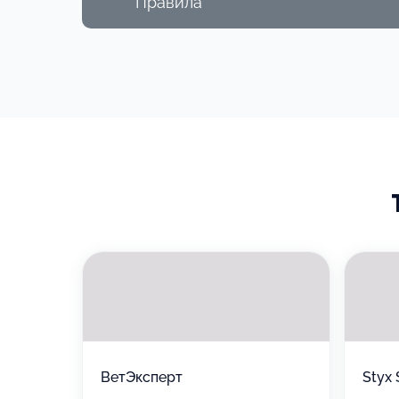
Правила
1 000 ₽
3 000 ₽
5 000 ₽
Как воспользоваться
Qlean – это единая экосистема, кото
ежедневную рутину на себя, чтобы о
Как воспользоваться:
Оформите
Для получения полной информации
п
Химчистка одежды, обуви и штор (г.
Выберите номинал, дизайн,
количество и напишите
поздравление
Внимание!
п
Условия
Обр
на
Сертификат активен сразу после 
серти
Срок действия сертификата смотр
и
К одному заказу можно применить 
ВетЭксперт
Styx 
Сертификат возможно применить 1 