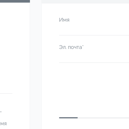
Имя
Эл. почта*
-
емя