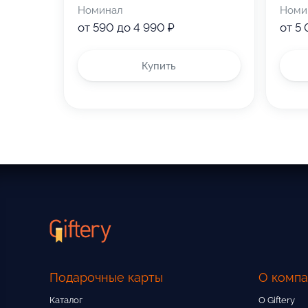
Номинал
Номи
Если сумма заказа превышает ном
от 590 до 4 990 ₽
от 5
Сертификат не подлежит обмену н
Сертификат не суммируется с др
Купить
Подарочные карты
О комп
Каталог
О Giftery