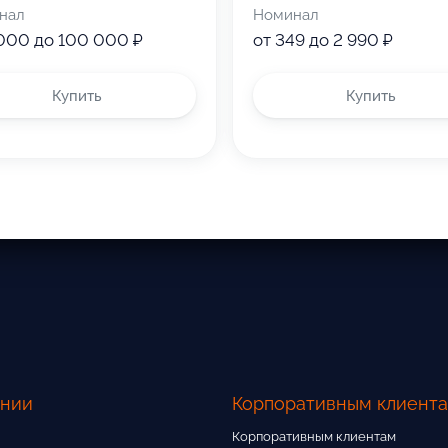
нал
Номинал
инал сертификата, покупатель производит доплату;
 000 до 100 000 ₽
от 349 до 2 990 ₽
а денежные средства и не восстанавливается в случае у
угими акциями, промокодами и предложениями сервиса.
Купить
Купить
ании
Корпоративным клиент
Корпоративным клиентам