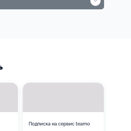
5 000 ₽
тка от Qlean
ачи. Наша миссия – забрать
Используйте
Воспользуйтесь для оплаты
товаров или услуг
ь
лько
азине
Подписка на сервис teamo