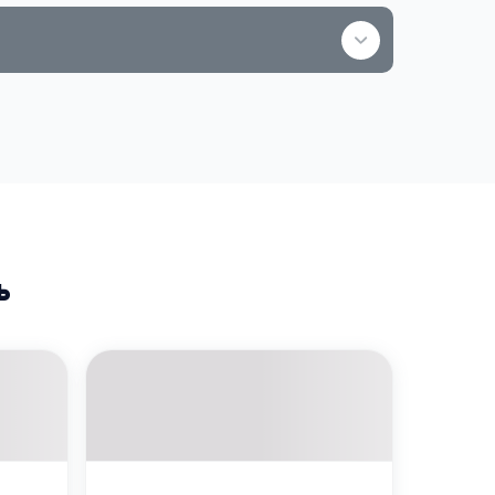
5 000 ₽
ород
 трудной жизненной ситуации.
 помочь тысячам детей.
Используйте
Воспользуйтесь для оплаты
товаров или услуг
ь
Принимается только
в распечатанном виде