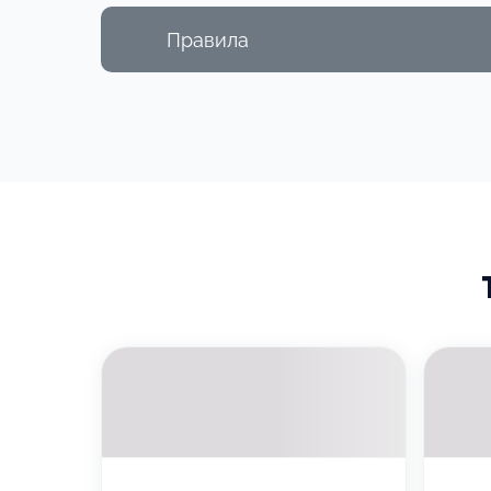
Правила
1 000 ₽
3 000 ₽
5 000 ₽
Как воспользоватьс
Благотворительный фонд «Солнечный 
Работаем в 18 регионах России. Мен
Оформите
Для получения полной информации
п
Выберите номинал, дизайн,
количество и напишите
поздравление
Обратите внимание
на срок действия
сертификата и
условия
использования